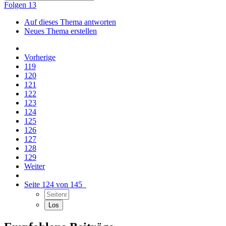
Folgen
13
Auf dieses Thema antworten
Neues Thema erstellen
Vorherige
119
120
121
122
123
124
125
126
127
128
129
Weiter
Seite 124 von 145