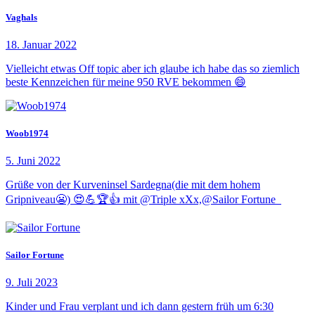
Vaghals
18. Januar 2022
Vielleicht etwas Off topic aber ich glaube ich habe das so ziemlich
beste Kennzeichen für meine 950 RVE bekommen 😄
Woob1974
5. Juni 2022
Grüße von der Kurveninsel Sardegna(die mit dem hohem
Gripniveau😬) 😍💪🏆👍 mit @Triple xXx,@Sailor Fortune
Sailor Fortune
9. Juli 2023
Kinder und Frau verplant und ich dann gestern früh um 6:30