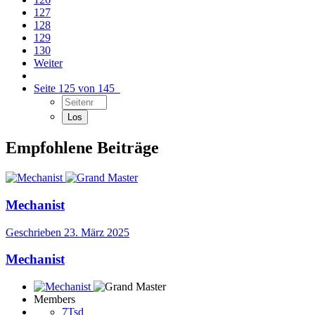
127
128
129
130
Weiter
Seite 125 von 145
Empfohlene Beiträge
Mechanist
Geschrieben
23. März 2025
Mechanist
Members
7Tsd