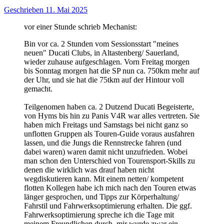
Geschrieben
11. Mai 2025
vor einer Stunde schrieb Mechanist:
Bin vor ca. 2 Stunden vom Sessionsstart "meines
neuen" Ducati Clubs, in Altastenberg/ Sauerland,
wieder zuhause aufgeschlagen. Vorn Freitag morgen
bis Sonntag morgen hat die SP nun ca. 750km mehr auf
der Uhr, und sie hat die 75tkm auf der Hintour voll
gemacht.
Teilgenomen haben ca. 2 Dutzend Ducati Begeisterte,
von Hyms bis hin zu Panis V4R war alles vertreten. Sie
haben mich Freitags und Samstags bei nicht ganz so
unflotten Gruppen als Touren-Guide voraus ausfahren
lassen, und die Jungs die Rennstrecke fahren (und
dabei waren) waren damit nicht unzufrieden. Wobei
man schon den Unterschied von Tourensport-Skills zu
denen die wirklich was drauf haben nicht
wegdiskutieren kann. Mit einem netten/ kompetent
flotten Kollegen habe ich mich nach den Touren etwas
länger gesprochen, und Tipps zur Körperhaltung/
Fahrstil und Fahrwerksoptimierung erhalten. Die ggf.
Fahrwerksoptimierung spreche ich die Tage mit
meinem Freundlichen durch, mir wurde zwar ein