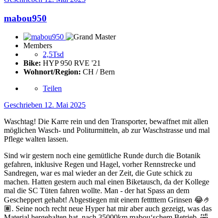
mabou950
Members
2,5Tsd
Bike:
HYP 950 RVE '21
Wohnort/Region:
CH / Bern
Teilen
Geschrieben
12. Mai 2025
Waschtag! Die Karre rein und den Transporter, bewaffnet mit allen
möglichen Wasch- und Politurmitteln, ab zur Waschstrasse und mal
Pflege walten lassen.
Sind wir gestern noch eine gemütliche Runde durch die Botanik
gefahren, inklusive Regen und Hagel, vorher Rennstrecke und
Sandregen, war es mal wieder an der Zeit, die Gute schick zu
machen. Hatten gestern auch mal einen Biketausch, da der Kollege
mal die SC Tüten fahren wollte. Man - der hat Spass an dem
Gescheppert gehabt! Abgestiegen mit einem fetttttem Grinsen
😂
🤌
🏽
. Seine noch recht neue Hyper hat mir aber auch gezeigt, was das
Material hergehalten hat, nach 35000km mabou‘schem Betrieb.
🤣