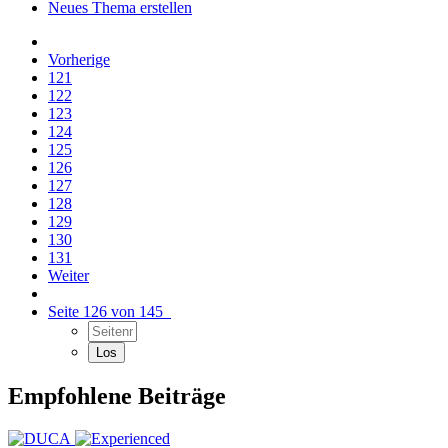
Neues Thema erstellen
Vorherige
121
122
123
124
125
126
127
128
129
130
131
Weiter
Seite 126 von 145
Empfohlene Beiträge