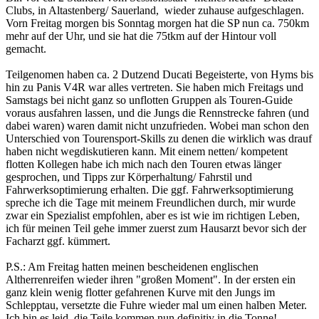
Clubs, in Altastenberg/ Sauerland, wieder zuhause aufgeschlagen.
Vorn Freitag morgen bis Sonntag morgen hat die SP nun ca. 750km
mehr auf der Uhr, und sie hat die 75tkm auf der Hintour voll
gemacht.
Teilgenomen haben ca. 2 Dutzend Ducati Begeisterte, von Hyms bis
hin zu Panis V4R war alles vertreten. Sie haben mich Freitags und
Samstags bei nicht ganz so unflotten Gruppen als Touren-Guide
voraus ausfahren lassen, und die Jungs die Rennstrecke fahren (und
dabei waren) waren damit nicht unzufrieden. Wobei man schon den
Unterschied von Tourensport-Skills zu denen die wirklich was drauf
haben nicht wegdiskutieren kann. Mit einem netten/ kompetent
flotten Kollegen habe ich mich nach den Touren etwas länger
gesprochen, und Tipps zur Körperhaltung/ Fahrstil und
Fahrwerksoptimierung erhalten. Die ggf. Fahrwerksoptimierung
spreche ich die Tage mit meinem Freundlichen durch, mir wurde
zwar ein Spezialist empfohlen, aber es ist wie im richtigen Leben,
ich für meinen Teil gehe immer zuerst zum Hausarzt bevor sich der
Facharzt ggf. kümmert.
P.S.: Am Freitag hatten meinen bescheidenen englischen
Altherrenreifen wieder ihren "großen Moment". In der ersten ein
ganz klein wenig flotter gefahrenen Kurve mit den Jungs im
Schlepptau, versetzte die Fuhre wieder mal um einen halben Meter.
Ich bin es leid, die Teile kommen nun definitiv in die Tonne!