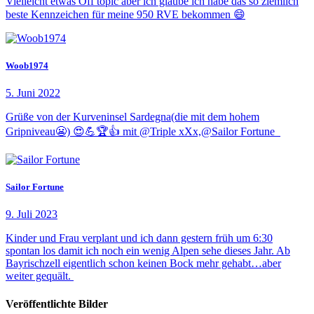
Vielleicht etwas Off topic aber ich glaube ich habe das so ziemlich
beste Kennzeichen für meine 950 RVE bekommen 😄
Woob1974
5. Juni 2022
Grüße von der Kurveninsel Sardegna(die mit dem hohem
Gripniveau😬) 😍💪🏆👍 mit @Triple xXx,@Sailor Fortune
Sailor Fortune
9. Juli 2023
Kinder und Frau verplant und ich dann gestern früh um 6:30
spontan los damit ich noch ein wenig Alpen sehe dieses Jahr. Ab
Bayrischzell eigentlich schon keinen Bock mehr gehabt…aber
weiter gequält.
Veröffentlichte Bilder