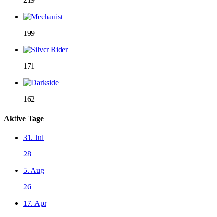
219
199
171
162
Aktive Tage
31. Jul
28
5. Aug
26
17. Apr