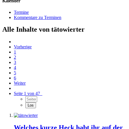
Kalender
Termine
Kommentare zu Terminen
Alle Inhalte von tätowierter
Vorherige
1
2
3
4
5
6
Weiter
Seite 1 von 47
Welches kurze Heck habt ihr auf der