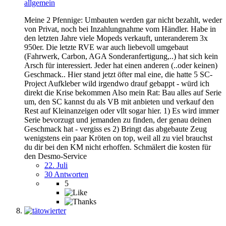
allgemein
Meine 2 Pfennige: Umbauten werden gar nicht bezahlt, weder
von Privat, noch bei Inzahlungnahme vom Händler. Habe in
den letzten Jahre viele Mopeds verkauft, unteranderem 3x
950er. Die letzte RVE war auch liebevoll umgebaut
(Fahrwerk, Carbon, AGA Sonderanfertigung,..) hat sich kein
Arsch für interessiert. Jeder hat einen anderen (..oder keinen)
Geschmack.. Hier stand jetzt öfter mal eine, die hatte 5 SC-
Project Aufkleber wild irgendwo drauf gebappt - würd ich
direkt die Krise bekommen Also mein Rat: Bau alles auf Serie
um, den SC kannst du als VB mit anbieten und verkauf den
Rest auf Kleinanzeigen oder vllt sogar hier. 1) Es wird immer
Serie bevorzugt und jemanden zu finden, der genau deinen
Geschmack hat - vergiss es 2) Bringt das abgebaute Zeug
wenigstens ein paar Kröten on top, weil all zu viel brauchst
du dir bei den KM nicht erhoffen. Schmälert die kosten für
den Desmo-Service
22. Juli
30 Antworten
5