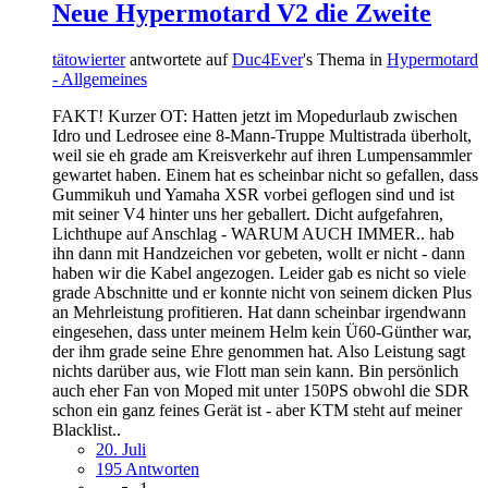
Neue Hypermotard V2 die Zweite
tätowierter
antwortete auf
Duc4Ever
's Thema in
Hypermotard
- Allgemeines
FAKT! Kurzer OT: Hatten jetzt im Mopedurlaub zwischen
Idro und Ledrosee eine 8-Mann-Truppe Multistrada überholt,
weil sie eh grade am Kreisverkehr auf ihren Lumpensammler
gewartet haben. Einem hat es scheinbar nicht so gefallen, dass
Gummikuh und Yamaha XSR vorbei geflogen sind und ist
mit seiner V4 hinter uns her geballert. Dicht aufgefahren,
Lichthupe auf Anschlag - WARUM AUCH IMMER.. hab
ihn dann mit Handzeichen vor gebeten, wollt er nicht - dann
haben wir die Kabel angezogen. Leider gab es nicht so viele
grade Abschnitte und er konnte nicht von seinem dicken Plus
an Mehrleistung profitieren. Hat dann scheinbar irgendwann
eingesehen, dass unter meinem Helm kein Ü60-Günther war,
der ihm grade seine Ehre genommen hat. Also Leistung sagt
nichts darüber aus, wie Flott man sein kann. Bin persönlich
auch eher Fan von Moped mit unter 150PS obwohl die SDR
schon ein ganz feines Gerät ist - aber KTM steht auf meiner
Blacklist..
20. Juli
195 Antworten