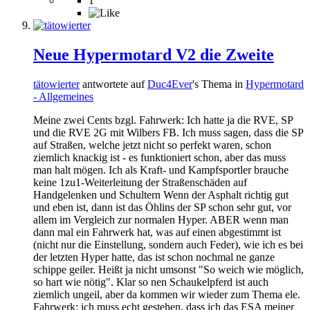
1
Neue Hypermotard V2 die Zweite
tätowierter
antwortete auf
Duc4Ever
's Thema in
Hypermotard
- Allgemeines
Meine zwei Cents bzgl. Fahrwerk: Ich hatte ja die RVE, SP
und die RVE 2G mit Wilbers FB. Ich muss sagen, dass die SP
auf Straßen, welche jetzt nicht so perfekt waren, schon
ziemlich knackig ist - es funktioniert schon, aber das muss
man halt mögen. Ich als Kraft- und Kampfsportler brauche
keine 1zu1-Weiterleitung der Straßenschäden auf
Handgelenken und Schultern Wenn der Asphalt richtig gut
und eben ist, dann ist das Öhlins der SP schon sehr gut, vor
allem im Vergleich zur normalen Hyper. ABER wenn man
dann mal ein Fahrwerk hat, was auf einen abgestimmt ist
(nicht nur die Einstellung, sondern auch Feder), wie ich es bei
der letzten Hyper hatte, das ist schon nochmal ne ganze
schippe geiler. Heißt ja nicht umsonst "So weich wie möglich,
so hart wie nötig". Klar so nen Schaukelpferd ist auch
ziemlich ungeil, aber da kommen wir wieder zum Thema ele.
Fahrwerk: ich muss echt gestehen, dass ich das ESA meiner