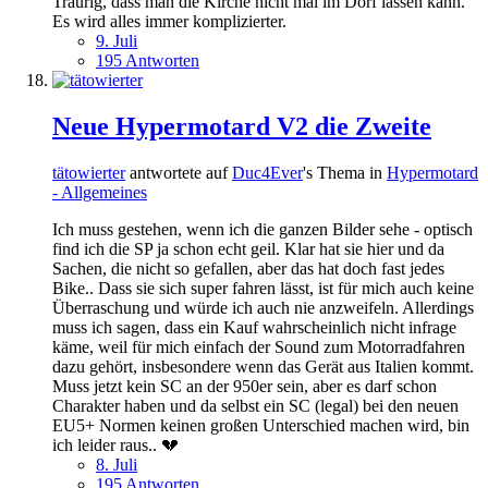
Traurig, dass man die Kirche nicht mal im Dorf lassen kann.
Es wird alles immer komplizierter.
9. Juli
195 Antworten
Neue Hypermotard V2 die Zweite
tätowierter
antwortete auf
Duc4Ever
's Thema in
Hypermotard
- Allgemeines
Ich muss gestehen, wenn ich die ganzen Bilder sehe - optisch
find ich die SP ja schon echt geil. Klar hat sie hier und da
Sachen, die nicht so gefallen, aber das hat doch fast jedes
Bike.. Dass sie sich super fahren lässt, ist für mich auch keine
Überraschung und würde ich auch nie anzweifeln. Allerdings
muss ich sagen, dass ein Kauf wahrscheinlich nicht infrage
käme, weil für mich einfach der Sound zum Motorradfahren
dazu gehört, insbesondere wenn das Gerät aus Italien kommt.
Muss jetzt kein SC an der 950er sein, aber es darf schon
Charakter haben und da selbst ein SC (legal) bei den neuen
EU5+ Normen keinen großen Unterschied machen wird, bin
ich leider raus.. 💔
8. Juli
195 Antworten