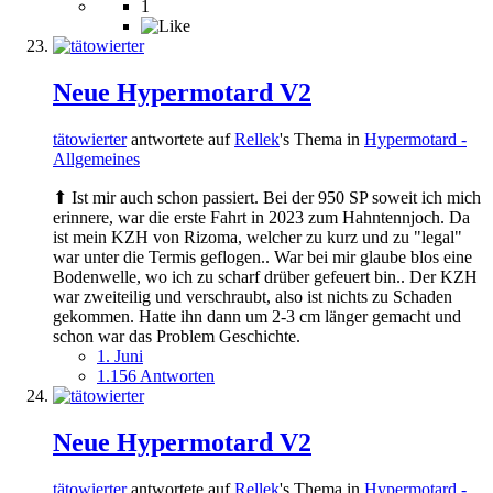
1
Neue Hypermotard V2
tätowierter
antwortete auf
Rellek
's Thema in
Hypermotard -
Allgemeines
⬆ Ist mir auch schon passiert. Bei der 950 SP soweit ich mich
erinnere, war die erste Fahrt in 2023 zum Hahntennjoch. Da
ist mein KZH von Rizoma, welcher zu kurz und zu "legal"
war unter die Termis geflogen.. War bei mir glaube blos eine
Bodenwelle, wo ich zu scharf drüber gefeuert bin.. Der KZH
war zweiteilig und verschraubt, also ist nichts zu Schaden
gekommen. Hatte ihn dann um 2-3 cm länger gemacht und
schon war das Problem Geschichte.
1. Juni
1.156 Antworten
Neue Hypermotard V2
tätowierter
antwortete auf
Rellek
's Thema in
Hypermotard -