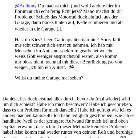
@Anthony
Du machst mich (und wohl andere hier im
Forum auch) echt fertig.Echt jetzt? Mano machst du dir
Probleme! Schieb das Motorrad doch einfach aus der
Garage, dann bocks hinten auf, Kette schmieren und ab
wieder in die Garage
🤦‍♂️
Hast du Kies? Lege Gartenplatten darunter! Sorry fällt
mir echt schwer dich ernst zu nehmen. Ich hab mit
Menschen im Autismusspektrum gearbeitet welche
weiss Gott weniger anspruchsvoll waren, also komm
mir bloss nicht nochmal mit dieser Begründung (so von
wegen ‚ich bin ein Autist‘.
🤪
Willst du meine Garage mal sehen?
Daniele, lies doch erstmal alles durch, bevor du (mal wieder) wild
um dich schießt? Habe ich mich beschwert? Habe ich geschrieben,
dass es ein Problem für mich darstellt? Habe ich gefragt wie ich es
anders machen kann/soll? Ich habe lediglich geschrieben, wie ich es
handhabe (weil es der geringere Aufwand für mich ist) und oben
explizit erwähnt, dass ich mit dieser Methode keinerlei Probleme
habe! Also komm mal wieder runter von deinem Roß und beruhige