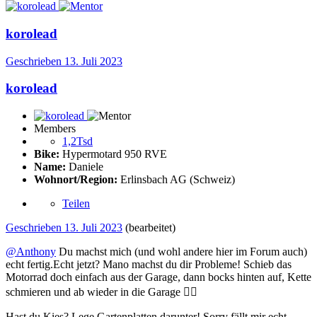
korolead
Geschrieben
13. Juli 2023
korolead
Members
1,2Tsd
Bike:
Hypermotard 950 RVE
Name:
Daniele
Wohnort/Region:
Erlinsbach AG (Schweiz)
Teilen
Geschrieben
13. Juli 2023
(bearbeitet)
@Anthony
Du machst mich (und wohl andere hier im Forum auch)
echt fertig.Echt jetzt? Mano machst du dir Probleme! Schieb das
Motorrad doch einfach aus der Garage, dann bocks hinten auf, Kette
schmieren und ab wieder in die Garage
🤦‍♂️
Hast du Kies? Lege Gartenplatten darunter! Sorry fällt mir echt