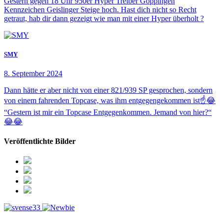
Gestern gegen 18 Uhr 950er Hyper Treiber Göppingen
Kennzeichen Geislinger Steige hoch. Hast dich nicht so Recht
getraut, hab dir dann gezeigt wie man mit einer Hyper überholt ?
SMY
8. September 2024
Dann hätte er aber nicht von einer 821/939 SP gesprochen, sondern
von einem fahrenden Topcase, was ihm entgegengekommen ist☝️😂
“Gestern ist mir ein Topcase Entgegenkommen. Jemand von hier?“
😂😂
Veröffentlichte Bilder