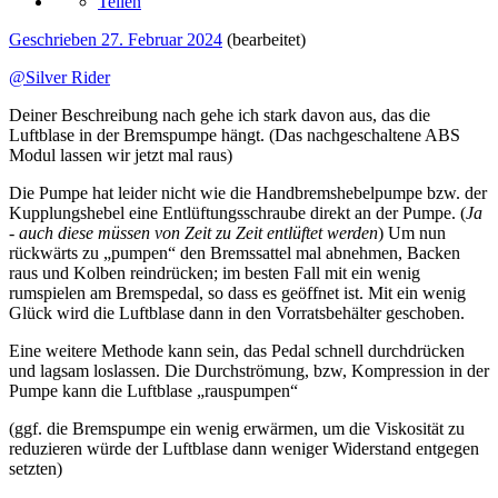
Teilen
Geschrieben
27. Februar 2024
(bearbeitet)
@Silver Rider
Deiner Beschreibung nach gehe ich stark davon aus, das die
Luftblase in der Bremspumpe hängt. (Das nachgeschaltene ABS
Modul lassen wir jetzt mal raus)
Die Pumpe hat leider nicht wie die Handbremshebelpumpe bzw. der
Kupplungshebel eine Entlüftungsschraube direkt an der Pumpe. (
Ja
- auch diese müssen von Zeit zu Zeit entlüftet werden
) Um nun
rückwärts zu „pumpen“ den Bremssattel mal abnehmen, Backen
raus und Kolben reindrücken; im besten Fall mit ein wenig
rumspielen am Bremspedal, so dass es geöffnet ist. Mit ein wenig
Glück wird die Luftblase dann in den Vorratsbehälter geschoben.
Eine weitere Methode kann sein, das Pedal schnell durchdrücken
und lagsam loslassen. Die Durchströmung, bzw, Kompression in der
Pumpe kann die Luftblase „rauspumpen“
(ggf. die Bremspumpe ein wenig erwärmen, um die Viskosität zu
reduzieren würde der Luftblase dann weniger Widerstand entgegen
setzten)