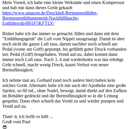
Mein Vorteil, ich habe eine kleine Wekstätte und einen Kompressor
und hab mir dann dieses Gerät gekauft
https://www.amazon.de/Druckluft-Bremsenentlüfter-
Bremsenentlüftungsgerät-Nachfüllflasche-
Entlüften/dp/B01F5KFTLY/
Bisher habe ich das immer so gemacht; füllen und dann mit dem
"Entlüftungsgerät" die Luft vom Nippel rausgesaugt. Damit ist aber
noch nicht die ganze Luft raus, darum nachher noch schnell am
Pedal (vorne am Griff) gepumpt, bis gefühtlt guter Druck vorhanden
isrt. Pedal (Griff) festgehalten, Ventil auf-zu, dabei kommt dann
immer noch Luft raus. Nach 3, 4 mal wiederholen war das erledigt.
Geht schnell, macht wenig Dreck, kaum Verlust von neuer
Bremsflüssigkeit.
Ich nehme mal an, Gerhard (und noch andere hier) haben kein
solches Gerät. Alternativ habe ich mir auch der Apotheke eine große
Spritze, so 60 mL, ohne Nadel, besorgt, damit direkt auf den Zufluss
im Behälter gedrückt und die Bremsflüssigkeit so in die Leitung
gespritzt. Dann eben schnell das Ventil zu und wieder pumpen und
Ventil auf-zu.
Thats' it, ich hoffe es hilft ...
Gruß vom Paul
😎