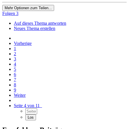
Mehr Optionen zum Teilen...
Folgen
3
Auf dieses Thema antworten
Neues Thema erstellen
Vorherige
1
2
3
4
5
6
7
8
9
Weiter
Seite 4 von 11