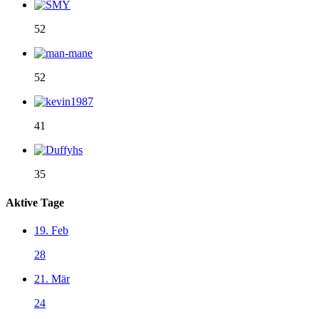
52
52
41
35
Aktive Tage
19. Feb
28
21. Mär
24