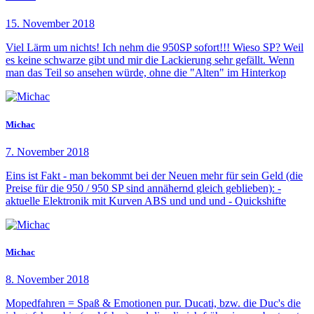
15. November 2018
Viel Lärm um nichts! Ich nehm die 950SP sofort!!! Wieso SP? Weil
es keine schwarze gibt und mir die Lackierung sehr gefällt. Wenn
man das Teil so ansehen würde, ohne die "Alten" im Hinterkop
Michac
7. November 2018
Eins ist Fakt - man bekommt bei der Neuen mehr für sein Geld (die
Preise für die 950 / 950 SP sind annähernd gleich geblieben): -
aktuelle Elektronik mit Kurven ABS und und und - Quickshifte
Michac
8. November 2018
Mopedfahren = Spaß & Emotionen pur. Ducati, bzw. die Duc's die