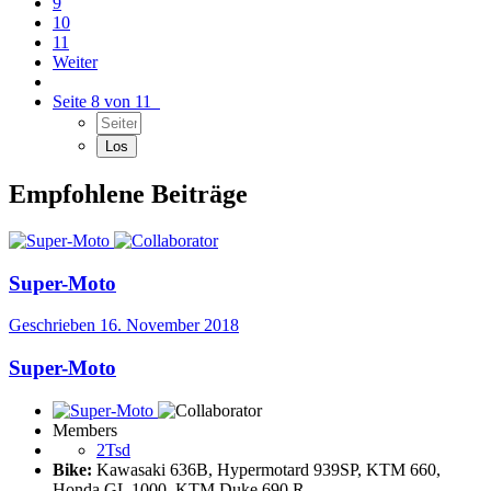
9
10
11
Weiter
Seite 8 von 11
Empfohlene Beiträge
Super-Moto
Geschrieben
16. November 2018
Super-Moto
Members
2Tsd
Bike:
Kawasaki 636B, Hypermotard 939SP, KTM 660,
Honda GL 1000, KTM Duke 690 R