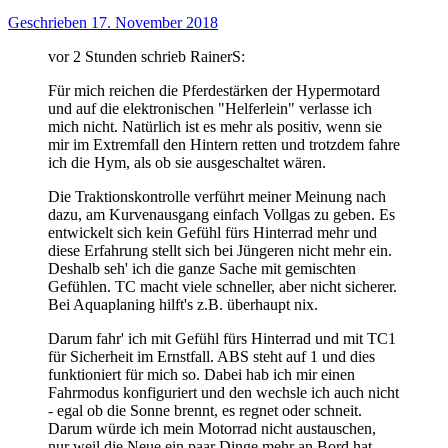
Geschrieben
17. November 2018
vor 2 Stunden schrieb RainerS:
Für mich reichen die Pferdestärken der Hypermotard
und auf die elektronischen "Helferlein" verlasse ich
mich nicht. Natürlich ist es mehr als positiv, wenn sie
mir im Extremfall den Hintern retten und trotzdem fahre
ich die Hym, als ob sie ausgeschaltet wären.
Die Traktionskontrolle verführt meiner Meinung nach
dazu, am Kurvenausgang einfach Vollgas zu geben. Es
entwickelt sich kein Gefühl fürs Hinterrad mehr und
diese Erfahrung stellt sich bei Jüngeren nicht mehr ein.
Deshalb seh' ich die ganze Sache mit gemischten
Gefühlen. TC macht viele schneller, aber nicht sicherer.
Bei Aquaplaning hilft's z.B. überhaupt nix.
Darum fahr' ich mit Gefühl fürs Hinterrad und mit TC1
für Sicherheit im Ernstfall. ABS steht auf 1 und dies
funktioniert für mich so. Dabei hab ich mir einen
Fahrmodus konfiguriert und den wechsle ich auch nicht
- egal ob die Sonne brennt, es regnet oder schneit.
Darum würde ich mein Motorrad nicht austauschen,
nur weil die Neue ein paar Dinge mehr an Bord hat.