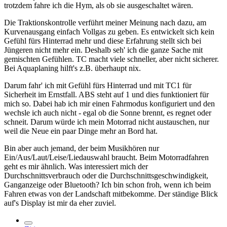
trotzdem fahre ich die Hym, als ob sie ausgeschaltet wären.
Die Traktionskontrolle verführt meiner Meinung nach dazu, am
Kurvenausgang einfach Vollgas zu geben. Es entwickelt sich kein
Gefühl fürs Hinterrad mehr und diese Erfahrung stellt sich bei
Jüngeren nicht mehr ein. Deshalb seh' ich die ganze Sache mit
gemischten Gefühlen. TC macht viele schneller, aber nicht sicherer.
Bei Aquaplaning hilft's z.B. überhaupt nix.
Darum fahr' ich mit Gefühl fürs Hinterrad und mit TC1 für
Sicherheit im Ernstfall. ABS steht auf 1 und dies funktioniert für
mich so. Dabei hab ich mir einen Fahrmodus konfiguriert und den
wechsle ich auch nicht - egal ob die Sonne brennt, es regnet oder
schneit. Darum würde ich mein Motorrad nicht austauschen, nur
weil die Neue ein paar Dinge mehr an Bord hat.
Bin aber auch jemand, der beim Musikhören nur
Ein/Aus/Laut/Leise/Liedauswahl braucht. Beim Motorradfahren
geht es mir ähnlich. Was interessiert mich der
Durchschnittsverbrauch oder die Durchschnittsgeschwindigkeit,
Ganganzeige oder Bluetooth? Ich bin schon froh, wenn ich beim
Fahren etwas von der Landschaft mitbekomme. Der ständige Blick
auf's Display ist mir da eher zuviel.