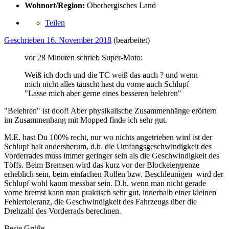
Wohnort/Region:
Oberbergisches Land
Teilen
Geschrieben
16. November 2018
(bearbeitet)
vor 28 Minuten schrieb Super-Moto:
Weiß ich doch und die TC weiß das auch
?
und wenn
mich nicht alles täuscht hast du vorne auch Schlupf
"Lasse mich aber gerne eines besseren belehren"
"Belehren" ist doof! Aber physikalische Zusammenhänge erörtern
im Zusammenhang mit Mopped finde ich sehr gut.
M.E. hast Du 100% recht, nur wo nichts angetrieben wird ist der
Schlupf halt andersherum, d.h. die Umfangsgeschwindigkeit des
Vorderrades muss immer geringer sein als die Geschwindigkeit des
Töffs. Beim Bremsen wird das kurz vor der Blockeiergrenze
erheblich sein, beim einfachen Rollen bzw. Beschleunigen wird der
Schlupf wohl kaum messbar sein. D.h. wenn man nicht gerade
vorne bremst kann man praktisch sehr gut, innerhalb einer kleinen
Fehlertoleranz, die Geschwindigkeit des Fahrzeugs über die
Drehzahl des Vorderrads berechnen.
Beste Grüße