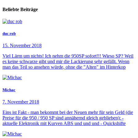
Beliebte Beiträge
duc rob
15. November 2018
Viel Lärm um nichts! Ich nehm die 950SP sofort!!! Wieso SP? Weil
es keine schwarze gibt und mir die Lackierung sehr gefällt. Wenn
man das Teil so ansehen würde, ohne die "Alten" im Hinterkop
Michac
7. November 2018
Eins ist Fakt - man bekommt bei der Neuen mehr für sein Geld (die
Preise für die 950 / 950 SP sind annähernd gleich geblieben): -
aktuelle Elektronik mit Kurven ABS und und und - Quickshifte