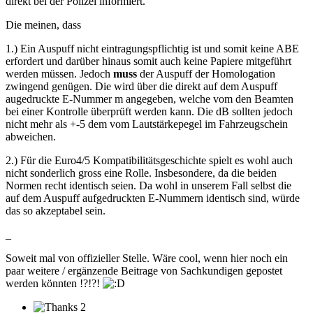
direkt bei der Polizei informiert.
Die meinen, dass
1.) Ein Auspuff nicht eintragungspflichtig ist und somit keine ABE
erfordert und darüber hinaus somit auch keine Papiere mitgeführt
werden müssen. Jedoch
muss
der Auspuff der Homologation
zwingend genügen. Die wird über die direkt auf dem Auspuff
augedruckte E-Nummer m angegeben, welche vom den Beamten
bei einer Kontrolle überprüft werden kann. Die dB sollten jedoch
nicht mehr als +-5 dem vom Lautstärkepegel im Fahrzeugschein
abweichen.
2.) Für die Euro4/5 Kompatibilitätsgeschichte spielt es wohl auch
nicht sonderlich gross eine Rolle. Insbesondere, da die beiden
Normen recht identisch seien. Da wohl in unserem Fall selbst die
auf dem Auspuff aufgedruckten E-Nummern identisch sind, würde
das so akzeptabel sein.
_
Soweit mal von offizieller Stelle. Wäre cool, wenn hier noch ein
paar weitere / ergänzende Beitrage von Sachkundigen gepostet
werden könnten !?!?!
2