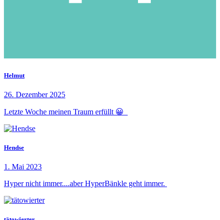
Helmut
26. Dezember 2025
Letzte Woche meinen Traum erfüllt 😀
Hendse
1. Mai 2023
Hyper nicht immer....aber HyperBänkle geht immer.
tätowierter