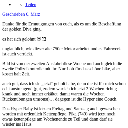
Teilen
Geschrieben
6. März
Danke für die Ermutigungen von euch, als es um die Beschaffung
der golden Diva ging.
es hat sich gelohnt
😍
🥰
unglaublich, wie dieser alte 750er Motor arbeitet und es Fahrwerk
ist auch verrückt.
Bild ist von der zweiten Ausfahrt diese Woche und auch gleich die
zweite Polizeikontrolle mit ihr. Nur Lob für das schöne bike, aber
kostet halt Zeit.
auch gut, dass ich sie „jetzt“ geholt habe, denn die ist für mich schon
echt anstrengend (gut, zudem war ich ich jetzt 2 Wochen richtig
krank und noch immer erkältet, damit waren die Wochen
Rückenübungen umsonst)… dagegen ist die Hyper eine Couch.
Das Hyper Baby ist letzten Freitag und Samstag auch gewaschen
worden mit ordentlich Kettenpflege. Pika (749) wird jetzt noch
etwas kettenpflege am Wochenende zu Teil und dann darf sie
wieder ins Haus.