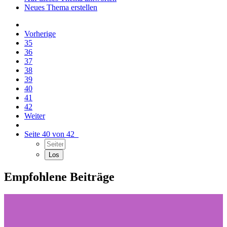
Neues Thema erstellen
Vorherige
35
36
37
38
39
40
41
42
Weiter
Seite 40 von 42
Empfohlene Beiträge