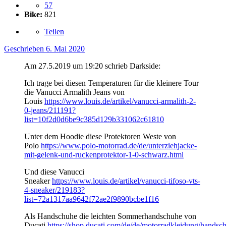
57
Bike:
821
Teilen
Geschrieben
6. Mai 2020
Am 27.5.2019 um 19:20 schrieb Darkside:
Ich trage bei diesen Temperaturen für die kleinere Tour
die Vanucci Armalith Jeans von
Louis
https://www.louis.de/artikel/vanucci-armalith-2-
0-jeans/211191?
list=10f2d0d6be9c385d129b331062c61810
Unter dem Hoodie diese Protektoren Weste von
Polo
https://www.polo-motorrad.de/de/unterziehjacke-
mit-gelenk-und-ruckenprotektor-1-0-schwarz.html
Und diese Vanucci
Sneaker
https://www.louis.de/artikel/vanucci-tifoso-vts-
4-sneaker/219183?
list=72a1317aa9642f72ae2f9890bcbe1f16
Als Handschuhe die leichten Sommerhandschuhe von
Ducati
https://shop.ducati.com/de/de/motorradkleidung/hands