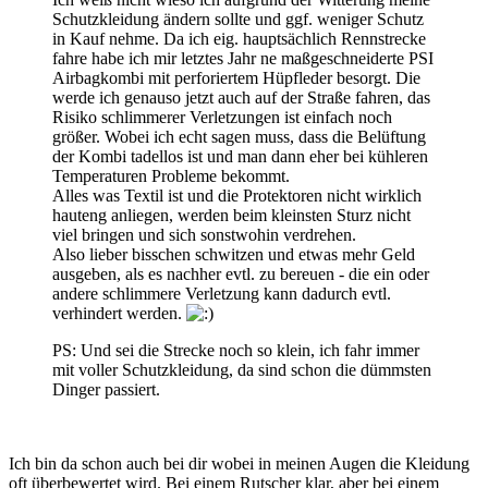
Schutzkleidung ändern sollte und ggf. weniger Schutz
in Kauf nehme. Da ich eig. hauptsächlich Rennstrecke
fahre habe ich mir letztes Jahr ne maßgeschneiderte PSI
Airbagkombi mit perforiertem Hüpfleder besorgt. Die
werde ich genauso jetzt auch auf der Straße fahren, das
Risiko schlimmerer Verletzungen ist einfach noch
größer. Wobei ich echt sagen muss, dass die Belüftung
der Kombi tadellos ist und man dann eher bei kühleren
Temperaturen Probleme bekommt.
Alles was Textil ist und die Protektoren nicht wirklich
hauteng anliegen, werden beim kleinsten Sturz nicht
viel bringen und sich sonstwohin verdrehen.
Also lieber bisschen schwitzen und etwas mehr Geld
ausgeben, als es nachher evtl. zu bereuen - die ein oder
andere schlimmere Verletzung kann dadurch evtl.
verhindert werden.
PS: Und sei die Strecke noch so klein, ich fahr immer
mit voller Schutzkleidung, da sind schon die dümmsten
Dinger passiert.
Ich bin da schon auch bei dir wobei in meinen Augen die Kleidung
oft überbewertet wird. Bei einem Rutscher klar, aber bei einem