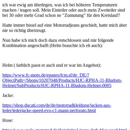
ich war ewig am überlegen, was ich bei höheren Temperaturen
machen / tragen soll. Mein Einteiler oder auch mein Zweiteiler sind
bei 30 oder mehr Grad schon ne "Zumutung" für den Kreislauf
?
Hatte immer bissel auf eine Motorradjeans geschielt, hatte mich aber
nie so richtig überzeugt.
Nun habe ich mich doch dazu entschlossen und mir folgende
Kombination angeschafft (Helm brauchte ich eh auch):
Helm ( farblich passt er auch und er war im Angebot):
https://www.fc-moto.de/epages/fcm.sf/de_DE/?
ObjectPath=/Shops/10207048/Products/HJC-RPHA-11-Bludom-
Helmet/SubProducts/HJC-RPHA-11-Bludom-Helmet-0005
Jacke:
https://shop.ducati.com/de/de/motorradkleidung/jacken-aus-
leder/lederjacke-speed-evo-c1-mann-perforato.html
Hose: