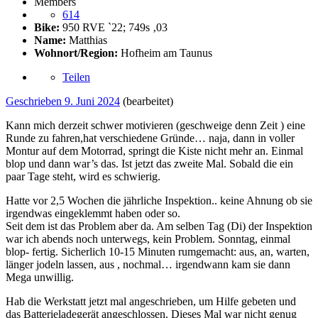
Members
614
Bike:
950 RVE ˋ22; 749s ‚03
Name:
Matthias
Wohnort/Region:
Hofheim am Taunus
Teilen
Geschrieben
9. Juni 2024
(bearbeitet)
Kann mich derzeit schwer motivieren (geschweige denn Zeit ) eine
Runde zu fahren,hat verschiedene Gründe… naja, dann in voller
Montur auf dem Motorrad, springt die Kiste nicht mehr an. Einmal
blop und dann war’s das. Ist jetzt das zweite Mal. Sobald die ein
paar Tage steht, wird es schwierig.
Hatte vor 2,5 Wochen die jährliche Inspektion.. keine Ahnung ob sie
irgendwas eingeklemmt haben oder so.
Seit dem ist das Problem aber da. Am selben Tag (Di) der Inspektion
war ich abends noch unterwegs, kein Problem. Sonntag, einmal
blop- fertig. Sicherlich 10-15 Minuten rumgemacht: aus, an, warten,
länger jodeln lassen, aus , nochmal… irgendwann kam sie dann
Mega unwillig.
Hab die Werkstatt jetzt mal angeschrieben, um Hilfe gebeten und
das Batterieladegerät angeschlossen. Dieses Mal war nicht genug