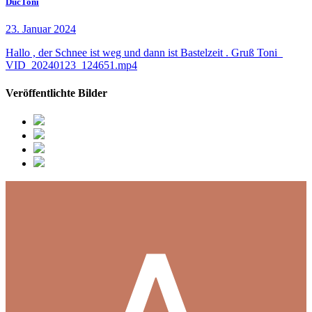
DucToni
23. Januar 2024
Hallo , der Schnee ist weg und dann ist Bastelzeit . Gruß Toni
VID_20240123_124651.mp4
Veröffentlichte Bilder