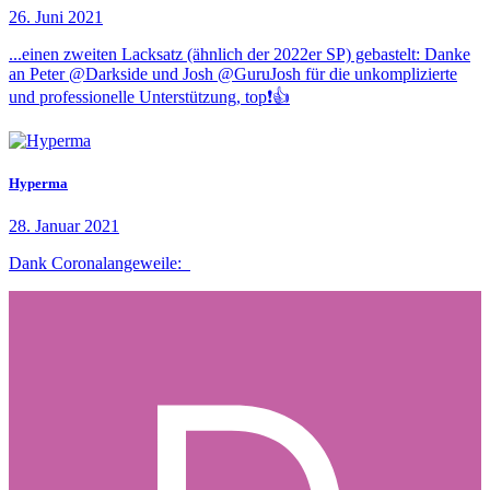
26. Juni 2021
...einen zweiten Lacksatz (ähnlich der 2022er SP) gebastelt: Danke
an Peter @Darkside und Josh @GuruJosh für die unkomplizierte
und professionelle Unterstützung, top❗👍
Hyperma
28. Januar 2021
Dank Coronalangeweile: