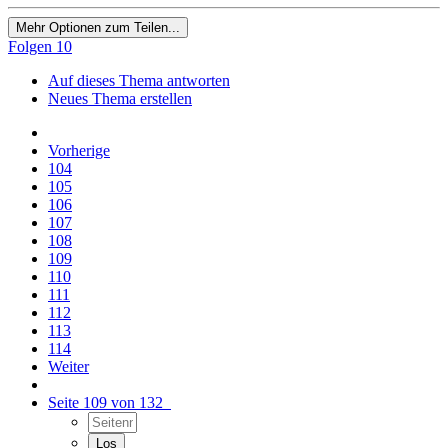
Mehr Optionen zum Teilen...
Folgen
10
Auf dieses Thema antworten
Neues Thema erstellen
Vorherige
104
105
106
107
108
109
110
111
112
113
114
Weiter
Seite 109 von 132