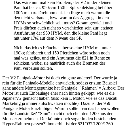
Das wäre nun mal kein Problem, der V2 in der kleinen
Pani hat bei ca. 950ccm 150Ps Spitzenleistung bei über
100Nm max. Drehmoment. Ich frage mich warum die
den nicht verbauen, bzw. warum das Aggregat in den
HYMs so schwächlich sein muss? Gesamtgewicht und
Preis dürften auch nicht so verschieden sein zur jetzigen
Ausführung der 950 HYM, den die kleine Pani liegt
mit unter 17t€ auf dem Niveau der SP.
Nicht das ich es bräuchte, aber so eine HYM mit unter
190kg fahrbereit und 150 Pferdchen wäre schon noch
mal was geiles, und ein Argument die 821 in Rente zu
schicken, wobei sie natürlich auch die Bremsen der
Pani verbauen sollten.
Der V2 Panigale-Motor ist doch ein ganz anderer? Der wurde ja
rein für die Panigale-Modelle entwickelt, sodass er zum Beispiel
ganz andere Montagepunkte hat (Panigale: "Rahmen"= Airbox) Der
Motor ist auch Einbaulage eher nach hinten gekippt, wie es die
JapanerV2 gemacht haben (also kein L Motor, wie es das Ducati-
Marketing ja immer aufschwätzen möchte). Dazu ist der 959
Panigale-Motor kurzhubiger. Warum sollte man das haben wollen
für die Landstraße? "Sinn" macht doch eher den 1200 aus der
Monster zu nehmen. Der könnte doch sogar in den bestehenden
Hyper-Rahmen passen?! immerhin ist der 821/937/1200/1260