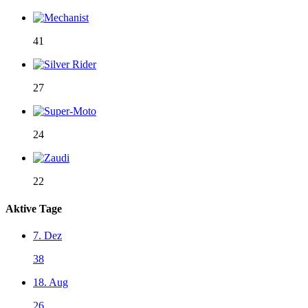
41
27
24
22
Aktive Tage
7. Dez
38
18. Aug
26