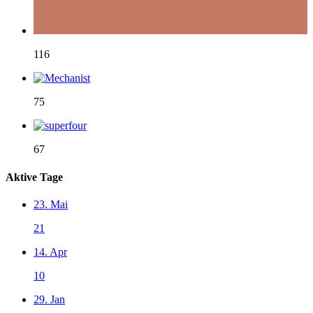
116
75
67
Aktive Tage
23. Mai
21
14. Apr
10
29. Jan