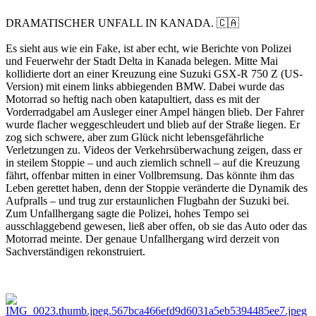
DRAMATISCHER UNFALL IN KANADA.
🇨🇦
Es sieht aus wie ein Fake, ist aber echt, wie Berichte von Polizei
und Feuerwehr der Stadt Delta in Kanada belegen. Mitte Mai
kollidierte dort an einer Kreuzung eine Suzuki GSX-R 750 Z (US-
Version) mit einem links abbiegenden BMW. Dabei wurde das
Motorrad so heftig nach oben katapultiert, dass es mit der
Vorderradgabel am Ausleger einer Ampel hängen blieb. Der Fahrer
wurde flacher weggeschleudert und blieb auf der Straße liegen. Er
zog sich schwere, aber zum Glück nicht lebensgefährliche
Verletzungen zu. Videos der Verkehrsüberwachung zeigen, dass er
in steilem Stoppie – und auch ziemlich schnell – auf die Kreuzung
fährt, offenbar mitten in einer Vollbremsung. Das könnte ihm das
Leben gerettet haben, denn der Stoppie veränderte die Dynamik des
Aufpralls – und trug zur erstaunlichen Flugbahn der Suzuki bei.
Zum Unfallhergang sagte die Polizei, hohes Tempo sei
ausschlaggebend gewesen, ließ aber offen, ob sie das Auto oder das
Motorrad meinte. Der genaue Unfallhergang wird derzeit von
Sachverständigen rekonstruiert.