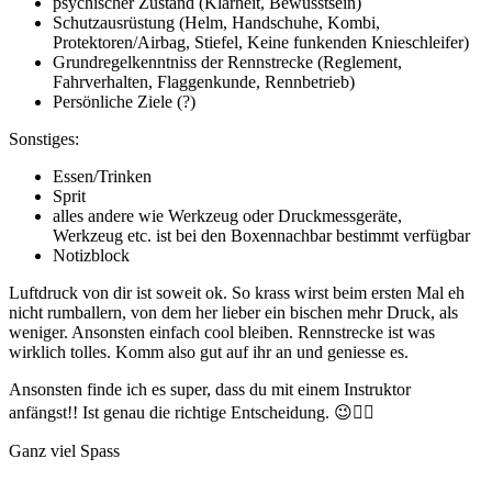
psychischer Zustand (Klarheit, Bewusstsein)
Schutzausrüstung (Helm, Handschuhe, Kombi,
Protektoren/Airbag, Stiefel, Keine funkenden Knieschleifer)
Grundregelkenntniss der Rennstrecke (Reglement,
Fahrverhalten, Flaggenkunde, Rennbetrieb)
Persönliche Ziele (?)
Sonstiges:
Essen/Trinken
Sprit
alles andere wie Werkzeug oder Druckmessgeräte,
Werkzeug etc. ist bei den Boxennachbar bestimmt verfügbar
Notizblock
Luftdruck von dir ist soweit ok. So krass wirst beim ersten Mal eh
nicht rumballern, von dem her lieber ein bischen mehr Druck, als
weniger. Ansonsten einfach cool bleiben. Rennstrecke ist was
wirklich tolles. Komm also gut auf ihr an und geniesse es.
Ansonsten finde ich es super, dass du mit einem Instruktor
anfängst!! Ist genau die richtige Entscheidung.
😉
☝
Ganz viel Spass