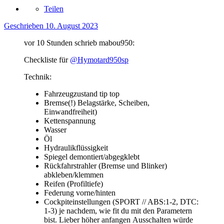
Teilen
Geschrieben
10. August 2023
vor 10 Stunden schrieb mabou950:
Checkliste für
@Hymotard950sp
Technik:
Fahrzeugzustand tip top
Bremse(!) Belagstärke, Scheiben,
Einwandfreiheit)
Kettenspannung
Wasser
Öl
Hydraulikflüssigkeit
Spiegel demontiert/abgegklebt
Rückfahrstrahler (Bremse und Blinker)
abkleben/klemmen
Reifen (Profiltiefe)
Federung vorne/hinten
Cockpiteinstellungen (SPORT // ABS:1-2, DTC:
1-3) je nachdem, wie fit du mit den Parametern
bist. Lieber höher anfangen Ausschalten würde