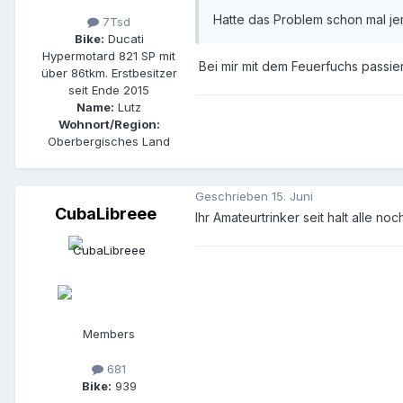
Hatte das Problem schon mal j
7Tsd
Bike:
Ducati
Hypermotard 821 SP mit
Bei mir mit dem Feuerfuchs passie
über 86tkm. Erstbesitzer
seit Ende 2015
Name:
Lutz
Wohnort/Region:
Oberbergisches Land
Geschrieben
15. Juni
CubaLibreee
Ihr Amateurtrinker seit halt alle no
Members
681
Bike:
939