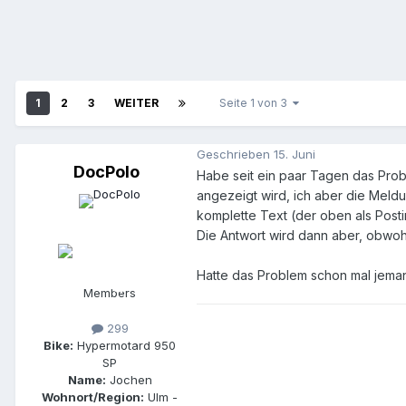
1
2
3
WEITER
Seite 1 von 3
Geschrieben
15. Juni
DocPolo
Habe seit ein paar Tagen das Prob
angezeigt wird, ich aber die Mel
komplette Text (der oben als Post
Die Antwort wird dann aber, obwohl
Hatte das Problem schon mal jema
Members
299
Bike:
Hypermotard 950
SP
Name:
Jochen
Wohnort/Region:
Ulm -