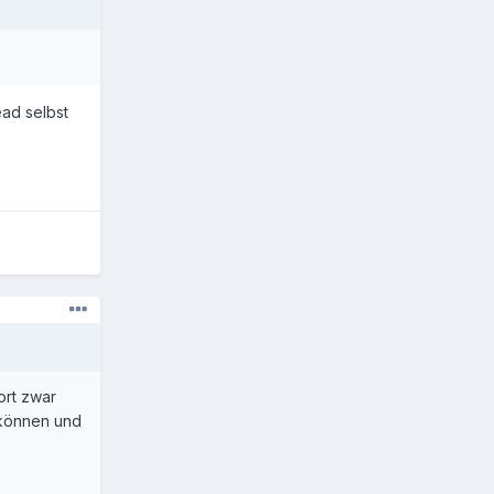
ead selbst
ort zwar
 können und