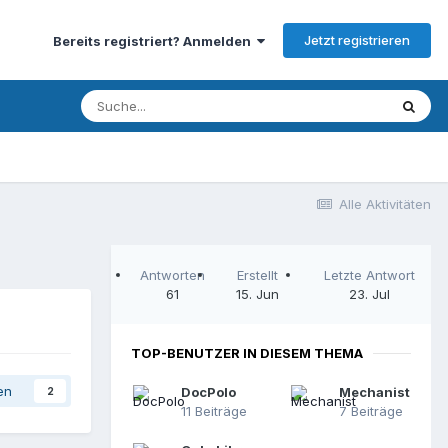
Jetzt registrieren
Bereits registriert? Anmelden
Alle Aktivitäten
Antworten
Erstellt
Letzte Antwort
61
15. Jun
23. Jul
TOP-BENUTZER IN DIESEM THEMA
en
DocPolo
Mechanist
2
11 Beiträge
7 Beiträge