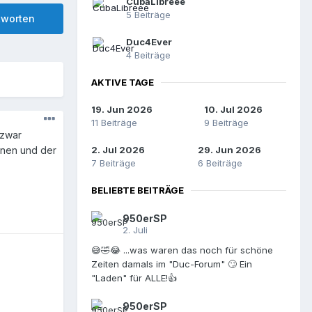
CubaLibreee
5 Beiträge
tworten
Duc4Ever
4 Beiträge
AKTIVE TAGE
19. Jun 2026
10. Jul 2026
11 Beiträge
9 Beiträge
 zwar
nnen und der
2. Jul 2026
29. Jun 2026
7 Beiträge
6 Beiträge
BELIEBTE BEITRÄGE
950erSP
2. Juli
😅🤣😂 ...was waren das noch für schöne
Zeiten damals im "Duc-Forum" 🙄 Ein
"Laden" für ALLE!👍
950erSP