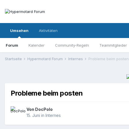
Umsehen
Aktivitäten
Forum
Kalender
Community-Regeln
Teammitglieder
Startseite
Hypermotard Forum
Internes
Probleme beim posten
Probleme beim posten
Von
DocPolo
15. Juni
in
Internes