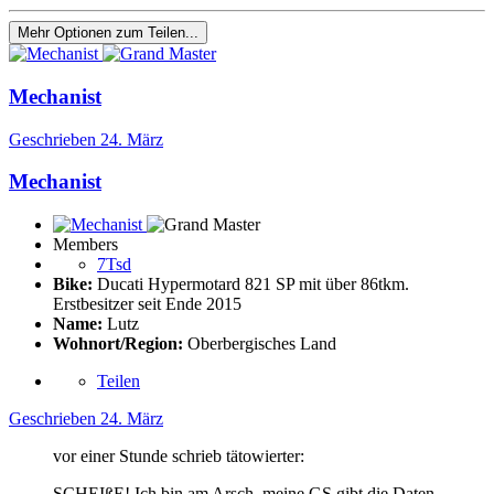
Mehr Optionen zum Teilen...
Mechanist
Geschrieben
24. März
Mechanist
Members
7Tsd
Bike:
Ducati Hypermotard 821 SP mit über 86tkm.
Erstbesitzer seit Ende 2015
Name:
Lutz
Wohnort/Region:
Oberbergisches Land
Teilen
Geschrieben
24. März
vor einer Stunde schrieb tätowierter:
SCHEIßE! Ich bin am Arsch, meine GS gibt die Daten