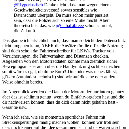
@Hypertastisch
Denke nicht, dass man wegen einem
Geschwindigkeitsverstoß sowas sensibles wie
Datenschutz übergeht. Da muss schon mehr passiert
sein, dass die Polizei sich so eine Mühe macht. Aber
theoretisch ist das, wie
@CubaLibreee
schon schreibt,
die Zukunft.
Das glaube ich tatsächlich auch, dass man so leicht den Datenschutz
nicht umgehen kann, ABER die Ansätze für die offizielle Nutzung
sind doch schon da: Fahrtenschreiber für LKWs, Tracker von
Versicherungen, die Fahrverhalten und Distanzen checken.
Abgesehen von den Motorraddaten könnte man ziemlich sicher
Bewegungsmuster auch über die Handynutzung sichtbar machen -
somit wäre es egal, ob du ne Euro3-Duc oder was neues fährst,
gläsern (zumindest technisch) sind wir auf die eine oder andere
Weise ohnehin bereits.
Im Augenblick werden die Daten der Motorräder nur intern genutzt,
aber das ist schlimm genug, wenn du Einfahrvorgaben hast und die
dir nachweisen können, dass du dich daran nicht gehalten hast -
Garantie usw.
Wenn ich sehe, wie sie momentan sportliches Fahren mit
Streckensperrungen madig machen wollen, können wir froh sein,
dass noch keiner auf die Idee gekommen ist - und da waren ja schon