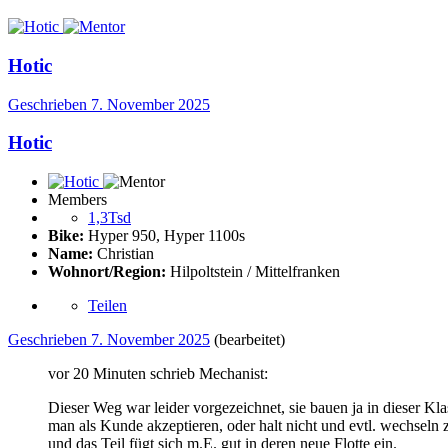
Hotic
Geschrieben
7. November 2025
Hotic
Members
1,3Tsd
Bike:
Hyper 950, Hyper 1100s
Name:
Christian
Wohnort/Region:
Hilpoltstein / Mittelfranken
Teilen
Geschrieben
7. November 2025
(bearbeitet)
vor 20 Minuten schrieb Mechanist:
Dieser Weg war leider vorgezeichnet, sie bauen ja in dieser K
man als Kunde akzeptieren, oder halt nicht und evtl. wechseln 
und das Teil fügt sich m.E. gut in deren neue Flotte ein.