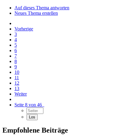
Auf dieses Thema antworten
Neues Thema erstellen
Vorherige
3
4
5
6
7
8
9
10
11
12
13
Weiter
Seite 8 von 46
Empfohlene Beiträge