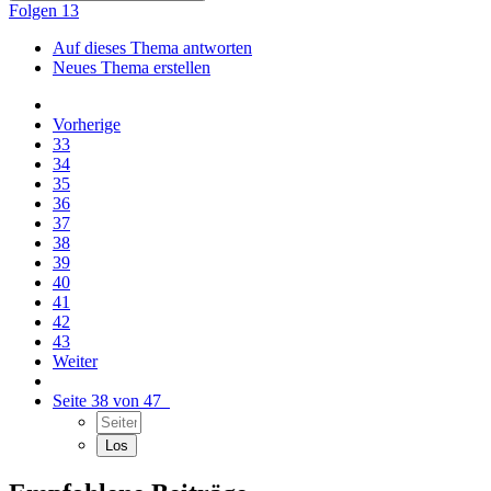
Folgen
13
Auf dieses Thema antworten
Neues Thema erstellen
Vorherige
33
34
35
36
37
38
39
40
41
42
43
Weiter
Seite 38 von 47