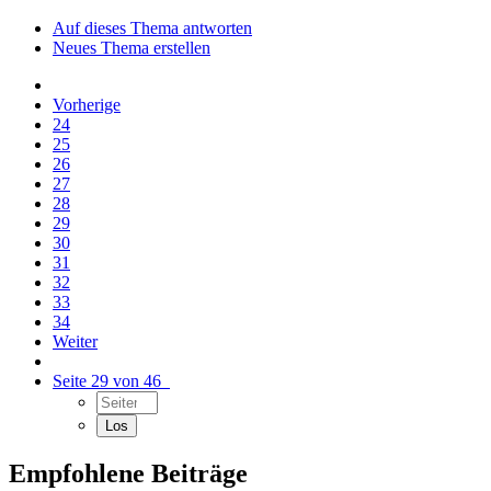
Auf dieses Thema antworten
Neues Thema erstellen
Vorherige
24
25
26
27
28
29
30
31
32
33
34
Weiter
Seite 29 von 46
Empfohlene Beiträge