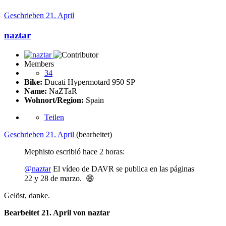
Geschrieben
21. April
naztar
Members
34
Bike:
Ducati Hypermotard 950 SP
Name:
NaZTaR
Wohnort/Region:
Spain
Teilen
Geschrieben
21. April
(bearbeitet)
Mephisto escribió hace 2 horas:
@naztar
El vídeo de DAVR se publica en las páginas
22 y 28 de marzo.
😄
Gelöst, danke.
Bearbeitet
21. April
von naztar