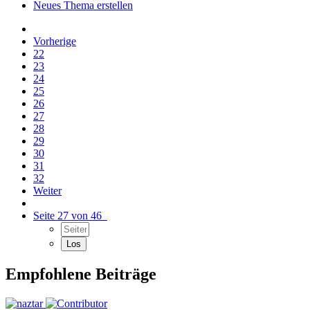
Neues Thema erstellen
Vorherige
22
23
24
25
26
27
28
29
30
31
32
Weiter
Seite 27 von 46
Empfohlene Beiträge