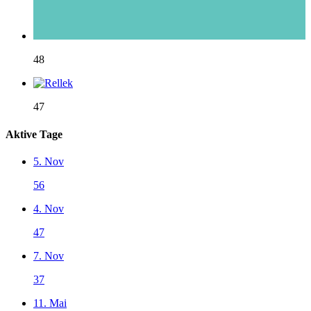
48
47
Aktive Tage
5. Nov
56
4. Nov
47
7. Nov
37
11. Mai