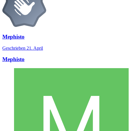
Mephisto
Geschrieben
21. April
Mephisto