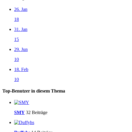
26. Jan
18
31. Jan
15
29. Jun
10
18. Feb
10
Top-Benutzer in diesem Thema
SMY
32 Beiträge