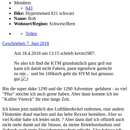
Members
643
Bike:
Hypermotard 821 schwarz
Name:
Rob
Wohnort/Region:
Schweiz/Bern
Teilen
Geschrieben
7. Juni 2018
Am 18.4.2018 um 13:15 schrieb kevin1987:
Ne also ich find die KTM grundsätzlich ganz geil nur
kann ich damit nicht Fahren, passt irgendwie garnicht
zu mir... und bis 160km/h geht die HYM fast genauso
gut
Bin die super duke 1290 und die 1290 Adventure gefahren - so viel
"Pfus" möchte ich auch gerne haben. Aber dann komme ich ins
"Kaffee Viereck" für eine lange Zeit.
Ich könnt jetzt natürlich den Luftfilterdeckel entfernen, eine andere
Flüstertüte drauf machen und das liebe Rexxer bemühen. Aber so
viel Kohle habe ich leider nicht.
?
Aber dann darf ich offiziell auch
nicht mehr damit auf die Strasse, da meine Betriebserlaubnis und
dadurch auch mein Versicherungsschutz erlischt. Also belasse ich