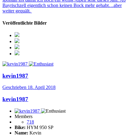
Bayrischzell eigentlich schon keinen Bock mehr gehabt…aber
weiter gequält.
Veröffentlichte Bilder
kevin1987
Geschrieben
18. April 2018
kevin1987
Members
718
Bike:
HYM 950 SP
Name:
Kevin