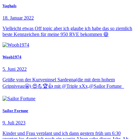
Vaghals
18. Januar 2022
Vielleicht etwas Off topic aber ich glaube ich habe das so ziemlich
beste Kennzeichen für meine 950 RVE bekommen 😄
Woob1974
5. Juni 2022
Grüße von der Kurveninsel Sardegna(die mit dem hohem
Gripniveau😬) 😍💪🏆👍 mit @Triple xXx,@Sailor Fortune
Sailor Fortune
9. Juli 2023
Kinder und Frau verplant und ich dann gestern früh um 6:30
spontan los damit ich noch ein wenig Alpen sehe dieses Jahr. Ab