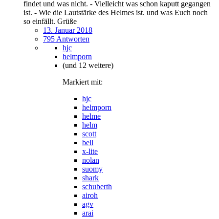
findet und was nicht. - Vielleicht was schon kaputt gegangen
ist. - Wie die Lautstärke des Helmes ist. und was Euch noch
so einfällt. Grüße
13. Januar 2018
795 Antworten
hjc
helmporn
(und 12 weitere)
Markiert mit:
hjc
helmporn
helme
helm
scott
bell
x-lite
nolan
suomy
shark
schuberth
airoh
agv
arai