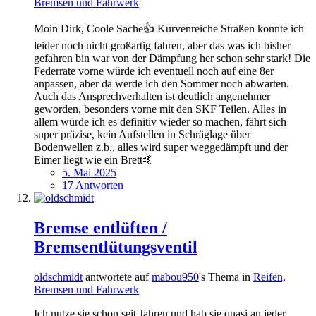
Bremsen und Fahrwerk
Moin Dirk, Coole Sache👍 Kurvenreiche Straßen konnte ich
leider noch nicht großartig fahren, aber das was ich bisher
gefahren bin war von der Dämpfung her schon sehr stark! Die
Federrate vorne würde ich eventuell noch auf eine 8er
anpassen, aber da werde ich den Sommer noch abwarten.
Auch das Ansprechverhalten ist deutlich angenehmer
geworden, besonders vorne mit den SKF Teilen. Alles in
allem würde ich es definitiv wieder so machen, fährt sich
super präzise, kein Aufstellen in Schräglage über
Bodenwellen z.b., alles wird super weggedämpft und der
Eimer liegt wie ein Brett🤙
5. Mai 2025
17 Antworten
Bremse entlüften /
Bremsentlütungsventil
oldschmidt
antwortete auf
mabou950
's Thema in
Reifen,
Bremsen und Fahrwerk
Ich nutze sie schon seit Jahren und hab sie quasi an jeder