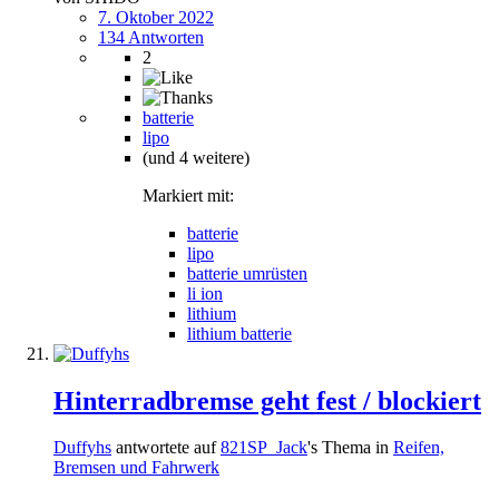
7. Oktober 2022
134 Antworten
2
batterie
lipo
(und 4 weitere)
Markiert mit:
batterie
lipo
batterie umrüsten
li ion
lithium
lithium batterie
Hinterradbremse geht fest / blockiert
Duffyhs
antwortete auf
821SP_Jack
's Thema in
Reifen,
Bremsen und Fahrwerk