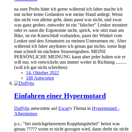
na eure Probs hätte ich gerne während ich fahre mache ich
mir sicher keine Gedanken wie meine Hand anliegt. Wenn
das nicht von alleine geht, dann passt was nicht, und zwar
was ganz grobes. entweder ist ein "falscher" Lenker montiert
oder es oasst die Ergonomie nicht, sprich, wie sitzt man am
Bike, ist ein Knieschluß vorhanden, passt der Winkel vom
Lenker und den Armaturen zu meinen Unterarmen etc. Aber
während ich fahre anylisiere ich genau gar nichts. sonst liegt
man schnell im nächsten Strassengraben. MEINE
PERSÖNLICHE MEINUNG kann aber jeder halten wie er
will nur, wir entwickeln uns immer weiter in Richtung .........
(will ich gar nicht schreiben)
14. Oktober 2022
188 Antworten
Einfahren einer Hypermotard
Duffyhs
antwortete auf
Ewan
's Thema in
Hypermotard -
Allgemeines
p.s.: "bei zurückgelassenem Kupplungshebel" heisst was
genau ????? wenn er nicht gezogen wird, dann dreht sie nicht