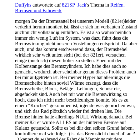
Duffyhs
antwortete auf
821SP_Jack
's Thema in
Reifen,
Bremsen und Fahrwerk
morgen Da der Bremssattel bei unserem Modell (821er)leider
verkehrt herum montiert ist, lässt er sich im verbauten Zustand
auchnnicht vollständig entlüften. Es ist also wahrscheinlich
immer ein wenig Luft im System, was dazu führt dass die
Bremswirkung nicht unseren Vostellungen entspricht. Da aber
auch, und das kommt erschwerend dazu, der Bremshebel
wirklich sehr weit unten steht (bei der 821er), versuchen
einige (auch ich) diesen höher zu stellen. Eben mit der
Kolbenstange des Bremszylinders. Ich habe dies auch so
gemacht, wodurch aber scheinbar genau dieses Problem auch
bei mir aufgetreten ist. Bei meiner Hyper hat allerdings die
Bremsscheibe hinten soviel Wärme erzeugt, dass die
Bremsscheibe, Block, Beläge , Leitungen, Senosr etc,
abgefackelt sind. Auch bei mir war die Bremswirkung so
hoch, dass ich nicht mehr beschleunigen konnte, bis es zu
einem "Kracher" gekommen ist, irgendetwas gebrochen war,
und sich das Rad plötzlich wieder frei drehen lies. Die
Bremse hinten hatte allerdings NULL Wirkung danach. Bei
meiner 821er wurde ALLES an der hinteren Bremse auf
Kulanz getauscht. Sollte es bei diir den selben Grund haben,
kontrolliere mal wie folgt: .) ist das Bremslicht dauerhaft an ?
..) kannst du während der Fahrt die Mappings mit dem