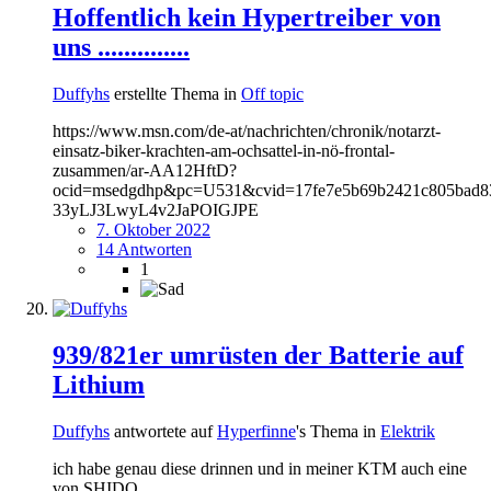
Hoffentlich kein Hypertreiber von
uns ..............
Duffyhs
erstellte Thema in
Off topic
https://www.msn.com/de-at/nachrichten/chronik/notarzt-
einsatz-biker-krachten-am-ochsattel-in-nö-frontal-
zusammen/ar-AA12HftD?
ocid=msedgdhp&pc=U531&cvid=17fe7e5b69b2421c805ba
33yLJ3LwyL4v2JaPOIGJPE
7. Oktober 2022
14 Antworten
1
939/821er umrüsten der Batterie auf
Lithium
Duffyhs
antwortete auf
Hyperfinne
's Thema in
Elektrik
ich habe genau diese drinnen und in meiner KTM auch eine
von SHIDO