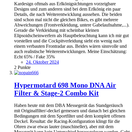
Kardesign oftmals aus Erlkönigsichtungen vorzeigbare
Designs und zum anderen sind bei dem Erlkönig ein paar
Details, die nach Weiterentwicklung aussehen. Die beiden
sind schon mal nicht die gleichen Bikes, es gibt mehrere
Abweichungen (Frontverkleidung, untere Gabelaufnahme,...).
Gerade die Verkleidung mit scheinbar kleinen
Elipsoidscheinwerfern als Hauptbeleuchtung kann ich mir gut
vorstellen und die Cockpitverleidung sieht ein wenig nach
einem verbauten Frontradar aus. Beides wären sinnvolle und
auch realistische Weiterentwicklungen. Meine Einschätzung:
Echt 65% / Fake 35%
24. Oktober 2024
2
Punkte
Hypermotard 698 Mono DNA Air
Filter & Stage-2 Combo Kit
Haben heute mit dem DBA Messegerät das Standgeräusch
mit Originalfilter/-deckel gemessen und danach bei gleichen
Bedingungen mit dem Sportfilter und dem komplett offenen
Deckel. Resultat: die Racing-Konfiguration klingt für die
Ohren zwar etwas lauter (maschineller), aber mit dem
Messgerät kann kein Unterschied herausgelesen werden. Geht