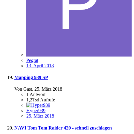
Pegrat
13. April 2018
Mapping 939 SP
Von Gast,
25. März 2018
1
Antwort
1,2Tsd
Aufrufe
Hyper939
25. März 2018
NAVI Tom Tom Raider 420 - schnell zuschlagen