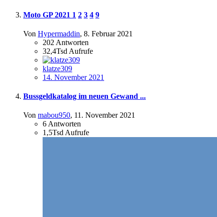
Moto GP 2021
1
2
3
4
9
Von
Hypermaddin
,
8. Februar 2021
202
Antworten
32,4Tsd
Aufrufe
klatze309
14. November 2021
Bussgeldkatalog im neuen Gewand ...
Von
mabou950
,
11. November 2021
6
Antworten
1,5Tsd
Aufrufe