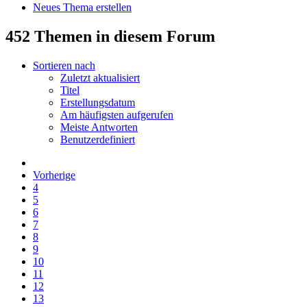
Neues Thema erstellen
452 Themen in diesem Forum
Sortieren nach
Zuletzt aktualisiert
Titel
Erstellungsdatum
Am häufigsten aufgerufen
Meiste Antworten
Benutzerdefiniert
Vorherige
4
5
6
7
8
9
10
11
12
13