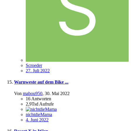
Scroeder
27. Juli 2022
Warnweste auf dem Bike ...
Von
mabou950
,
30. Mai 2022
16
Antworten
2,9Tsd
Aufrufe
nichtdieMama
4. Juni 2022